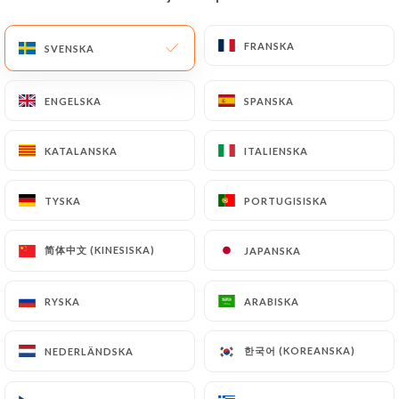
SV
MENY
FRANSKA
FRANSKA
SVENSKA
SVENSKA
ENGELSKA
ENGELSKA
SPANSKA
SPANSKA
KATALANSKA
KATALANSKA
ITALIENSKA
ITALIENSKA
/
HEM
KONTAKT
Kontakt
TYSKA
TYSKA
PORTUGISISKA
PORTUGISISKA
简体中文 (KINESISKA)
简体中文 (KINESISKA)
JAPANSKA
JAPANSKA
RYSKA
RYSKA
ARABISKA
ARABISKA
한국어 (KOREANSKA)
한국어 (KOREANSKA)
NEDERLÄNDSKA
NEDERLÄNDSKA
Alter Ego L'Original