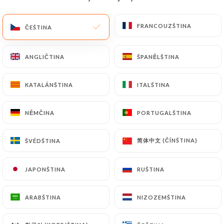
CS
NABÍDKA
FRANCOUZŠTINA
FRANCOUZŠTINA
ČEŠTINA
ČEŠTINA
ANGLIČTINA
ANGLIČTINA
ŠPANĚLŠTINA
ŠPANĚLŠTINA
KATALÁNŠTINA
KATALÁNŠTINA
ITALŠTINA
ITALŠTINA
/
DOMŮ
KONTAKT
Kontakt
NĚMČINA
NĚMČINA
PORTUGALŠTINA
PORTUGALŠTINA
简体中文 (ČÍNŠTINA)
简体中文 (ČÍNŠTINA)
ŠVÉDŠTINA
ŠVÉDŠTINA
JAPONŠTINA
JAPONŠTINA
RUŠTINA
RUŠTINA
ARABŠTINA
ARABŠTINA
NIZOZEMŠTINA
NIZOZEMŠTINA
Alter Ego L'Original