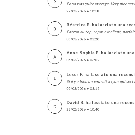
S
Food was quite average. Very nice ser
22/03/2026
•
10:38
Béatrice B. ha lasciato una re
B
Patron au top, repas excellent, parfai
05/03/2026
•
01:20
Anne-Sophie B. ha lasciato una
A
05/03/2026
•
06:09
Lesur F. ha lasciato una recens
L
Si il y a bien un endroit a lyon qui ser
02/03/2026
•
03:19
David B. ha lasciato una recen
D
22/02/2026
•
10:40