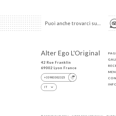
Puoi anche trovarci su…
Alter Ego L'Original
PAGI
GAL
42 Rue Franklin
REC
69002 Lyon France
MEN
+33983302325
CON
INF
IT