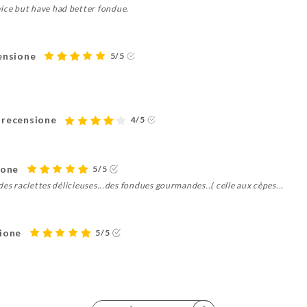
vice but have had better fondue.
censione
5/5
t
 recensione
4/5
ione
5/5
t des raclettes délicieuses...des fondues gourmandes..( celle aux cèpes...
sione
5/5