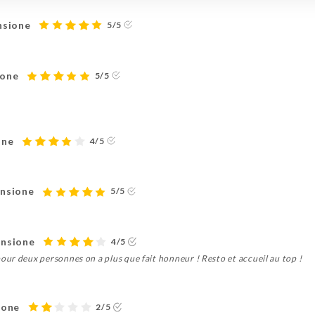
nsione
5/5
ione
5/5
one
4/5
ensione
5/5
ensione
4/5
ur deux personnes on a plus que fait honneur ! Resto et accueil au top !
ione
2/5