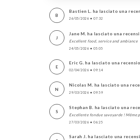
Bastien L. ha lasciato una rece
B
26/05/2026
•
07:32
Jane M. ha lasciato una recens
J
Excellent food, service and ambiance
24/05/2026
•
05:05
Eric G. ha lasciato una recensi
E
02/04/2026
•
09:14
Nicolas M. ha lasciato una rec
N
29/03/2026
•
09:59
Stephan B. ha lasciato una rec
S
Excellente fondue savoyarde ! Même po
27/03/2026
•
06:25
Sarah J. ha lasciato una recens