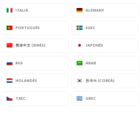
ITALIÀ
ITALIÀ
ALEMANY
ALEMANY
PORTUGUÈS
PORTUGUÈS
SUEC
SUEC
简体中文 (XINÈS)
简体中文 (XINÈS)
JAPONÈS
JAPONÈS
RUS
RUS
ÀRAB
ÀRAB
한국어 (COREÀ)
한국어 (COREÀ)
HOLANDÈS
HOLANDÈS
TXEC
TXEC
GREC
GREC