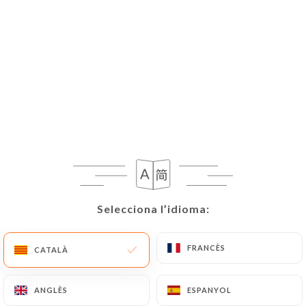
Selecciona l’idioma:
Selecciona l’idioma:
FRANCÈS
FRANCÈS
CATALÀ
CATALÀ
ANGLÈS
ANGLÈS
ESPANYOL
ESPANYOL